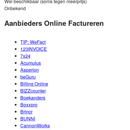
Wel beschikbaar (soms tegen meerprijs)
Onbekend
Aanbieders Online Factureren
TIP: WeFact
123INVOICE
7x24
Acumulus
Asperion
beGuru
Billing Online
BIZZcounter
Boekanders
Boxxpro
Brincr
BUNNI
CannonWorks