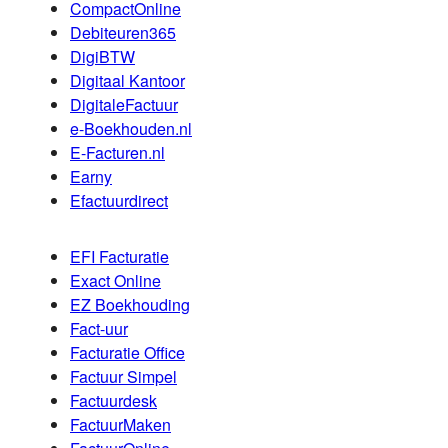
CompactOnline
Debiteuren365
DigiBTW
Digitaal Kantoor
DigitaleFactuur
e-Boekhouden.nl
E-Facturen.nl
Earny
Efactuurdirect
EFI Facturatie
Exact Online
EZ Boekhouding
Fact-uur
Facturatie Office
Factuur Simpel
Factuurdesk
FactuurMaken