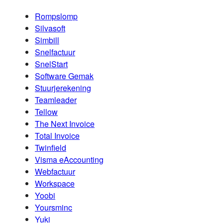
Rompslomp
Silvasoft
Simbill
Snelfactuur
SnelStart
Software Gemak
Stuurjerekening
Teamleader
Tellow
The Next Invoice
Total Invoice
Twinfield
Visma eAccounting
Webfactuur
Workspace
Yoobi
Yoursminc
Yuki