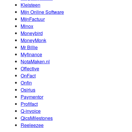
Kleisteen
Mijn Online Software
MijnFactuur
Minox
Moneybird
MoneyMonk
Mr Billie
Myfinance
NotaMaken.nl
Offective
OnFact
Onfin
Osirius
Paymentor
Profifact
Q-invoice
QicsMilestones
Reeleezee