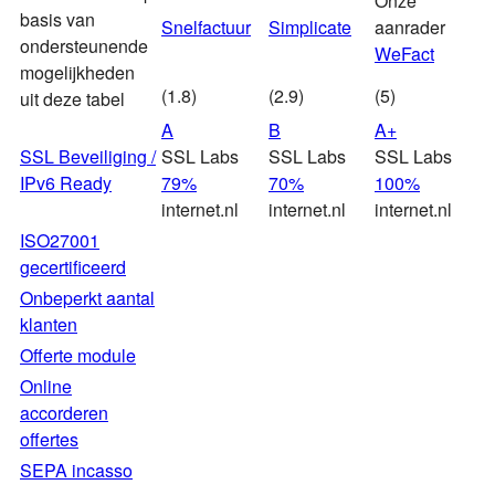
Onze
basis van
Snelfactuur
Simplicate
aanrader
ondersteunende
WeFact
mogelijkheden
(1.8)
(2.9)
(5)
uit deze tabel
A
B
A+
SSL Beveiliging /
SSL Labs
SSL Labs
SSL Labs
IPv6 Ready
79%
70%
100%
internet.nl
internet.nl
internet.nl
ISO27001
gecertificeerd
Onbeperkt aantal
klanten
Offerte module
Online
accorderen
offertes
SEPA incasso