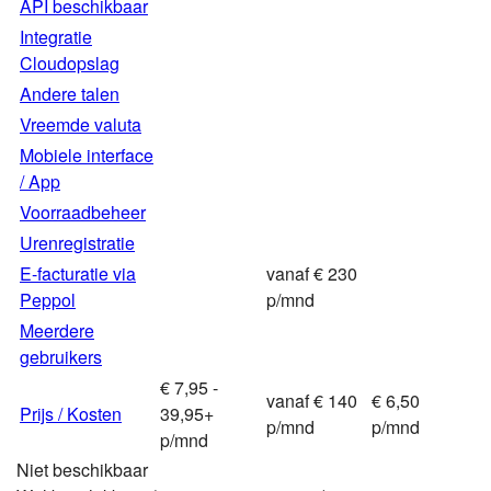
API beschikbaar
Integratie
Cloudopslag
Andere talen
Vreemde valuta
Mobiele interface
/ App
Voorraadbeheer
Urenregistratie
E-facturatie via
vanaf € 230
Peppol
p/mnd
Meerdere
gebruikers
€ 7,95 -
vanaf € 140
€ 6,50
Prijs / Kosten
39,95+
p/mnd
p/mnd
p/mnd
Niet beschikbaar