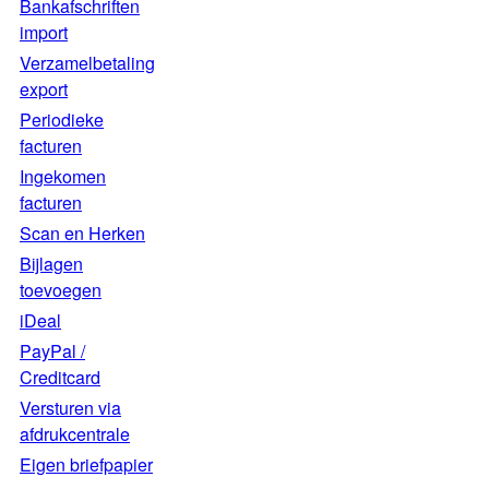
Bankafschriften
import
Verzamelbetaling
export
Periodieke
facturen
Ingekomen
facturen
Scan en Herken
Bijlagen
toevoegen
iDeal
PayPal /
Creditcard
Versturen via
afdrukcentrale
Eigen briefpapier