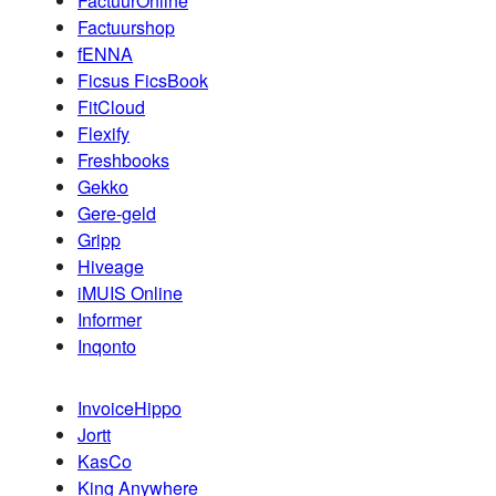
FactuurOnline
Factuurshop
fENNA
Ficsus FicsBook
FitCloud
Flexify
Freshbooks
Gekko
Gere-geld
Gripp
Hiveage
iMUIS Online
Informer
Inqonto
InvoiceHippo
Jortt
KasCo
King Anywhere