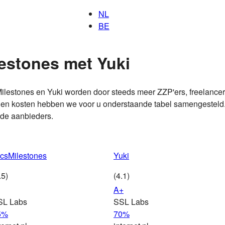
NL
BE
lestones met Yuki
ilestones en Yuki worden door steeds meer ZZP'ers, freelance
n en kosten hebben we voor u onderstaande tabel samengesteld. 
ide aanbieders.
csMilestones
Yuki
.5)
(4.1)
A+
SL Labs
SSL Labs
5%
70%