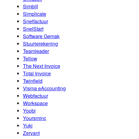
Simbill
Simplicate
Snelfactuur
SnelStart
Software Gemak
Stuurjerekening
Teamleader
Tellow
The Next Invoice
Total Invoice
Twinfield
Visma eAccounting
Webfactuur
Workspace
Yoobi
Yoursminc
Yuki
Zervant