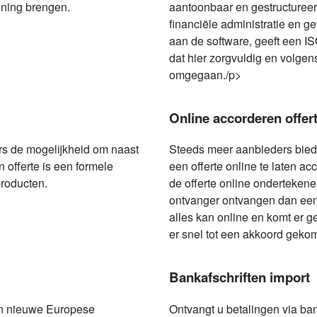
ening brengen.
aantoonbaar en gestructureer
financiële administratie en g
aan de software, geeft een IS
dat hier zorgvuldig en volge
omgegaan./p>
Online accorderen offer
rs de mogelijkheid om naast
Steeds meer aanbieders bied
n offerte is een formele
een offerte online te laten a
roducten.
de offerte online onderteken
ontvanger ontvangen dan een 
alles kan online en komt er g
er snel tot een akkoord gek
Bankafschriften import
en nieuwe Europese
Ontvangt u betalingen via ba