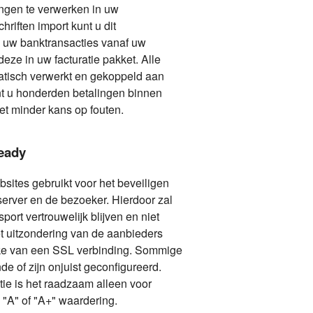
ingen te verwerken in uw
hriften import kunt u dit
uw banktransacties vanaf uw
ze in uw facturatie pakket. Alle
atisch verwerkt en gekoppeld aan
nt u honderden betalingen binnen
t minder kans op fouten.
Ready
sites gebruikt voor het beveiligen
server en de bezoeker. Hierdoor zal
sport vertrouwelijk blijven en niet
et uitzondering van de aanbieders
ake van een SSL verbinding. Sommige
e of zijn onjuist geconfigureerd.
tie is het raadzaam alleen voor
 "A" of "A+" waardering.