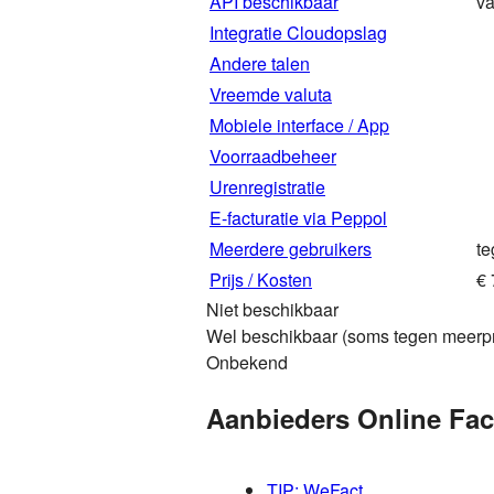
API beschikbaar
va
Integratie Cloudopslag
Andere talen
Vreemde valuta
Mobiele interface / App
Voorraadbeheer
Urenregistratie
E-facturatie via Peppol
Meerdere gebruikers
te
Prijs / Kosten
€ 
Niet beschikbaar
Wel beschikbaar (soms tegen meerpr
Onbekend
Aanbieders Online Fac
TIP: WeFact