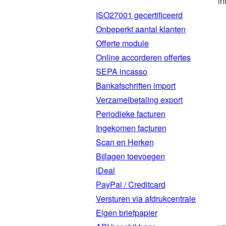
in
ISO27001 gecertificeerd
Onbeperkt aantal klanten
Offerte module
Online accorderen offertes
SEPA incasso
Bankafschriften import
Verzamelbetaling export
Periodieke facturen
Ingekomen facturen
Scan en Herken
Bijlagen toevoegen
iDeal
PayPal / Creditcard
Versturen via afdrukcentrale
Eigen briefpapier