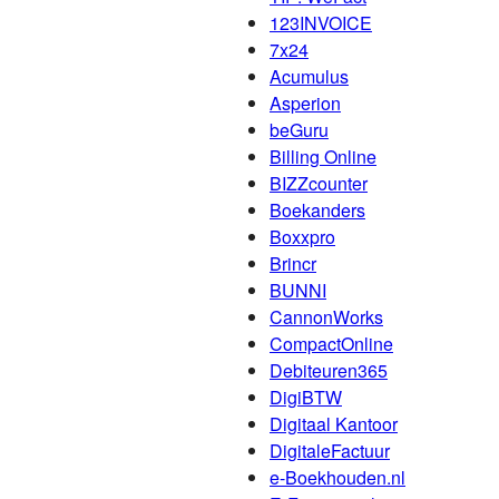
123INVOICE
7x24
Acumulus
Asperion
beGuru
Billing Online
BIZZcounter
Boekanders
Boxxpro
Brincr
BUNNI
CannonWorks
CompactOnline
Debiteuren365
DigiBTW
Digitaal Kantoor
DigitaleFactuur
e-Boekhouden.nl