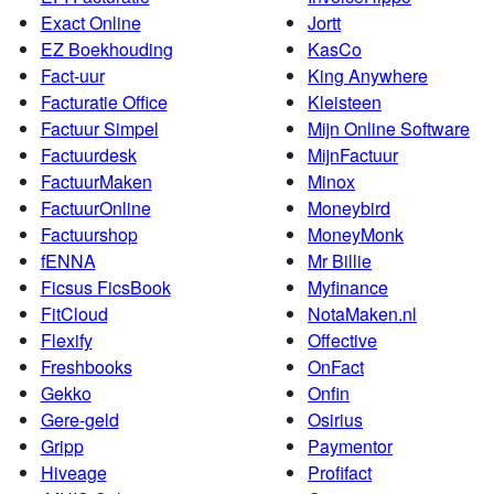
Exact Online
Jortt
EZ Boekhouding
KasCo
Fact-uur
King Anywhere
Facturatie Office
Kleisteen
Factuur Simpel
Mijn Online Software
Factuurdesk
MijnFactuur
FactuurMaken
Minox
FactuurOnline
Moneybird
Factuurshop
MoneyMonk
fENNA
Mr Billie
Ficsus FicsBook
Myfinance
FitCloud
NotaMaken.nl
Flexify
Offective
Freshbooks
OnFact
Gekko
Onfin
Gere-geld
Osirius
Gripp
Paymentor
Hiveage
Profifact