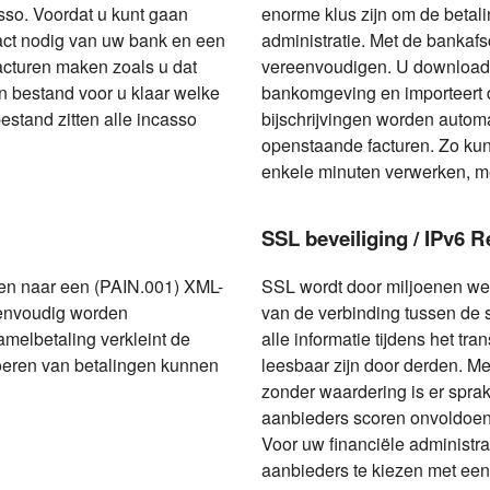
sso. Voordat u kunt gaan
enorme klus zijn om de betal
act nodig van uw bank en een
administratie. Met de bankafsc
acturen maken zoals u dat
vereenvoudigen. U download 
 bestand voor u klaar welke
bankomgeving en importeert de
bestand zitten alle incasso
bijschrijvingen worden autom
openstaande facturen. Zo ku
enkele minuten verwerken, me
SSL beveiliging / IPv6 
ren naar een (PAIN.001) XML-
SSL wordt door miljoenen web
envoudig worden
van de verbinding tussen de 
melbetaling verkleint de
alle informatie tijdens het tran
voeren van betalingen kunnen
leesbaar zijn door derden. M
zonder waardering is er spr
aanbieders scoren onvoldoend
Voor uw financiële administra
aanbieders te kiezen met een