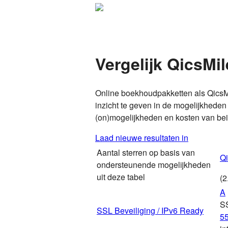
Vergelijk QicsMi
Online boekhoudpakketten als QicsM
inzicht te geven in de mogelijkhede
(on)mogelijkheden en kosten van be
Laad nieuwe resultaten in
Aantal sterren op basis van
Qi
ondersteunende mogelijkheden
uit deze tabel
(2
A
S
SSL Beveiliging / IPv6 Ready
5