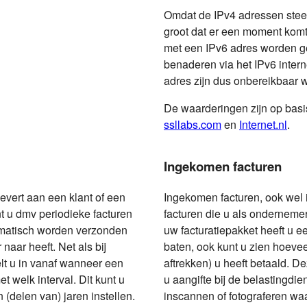
Omdat de IPv4 adressen stee
groot dat er een moment komt 
met een IPv6 adres worden ge
benaderen via het IPv6 inter
adres zijn dus onbereikbaar 
De waarderingen zijn op basi
ssllabs.com
en
Internet.nl
.
Ingekomen facturen
evert aan een klant of een
Ingekomen facturen, ook wel 
 u dmv periodieke facturen
facturen die u als onderneme
omatisch worden verzonden
uw facturatiepakket heeft u e
aar heeft. Net als bij
baten, ook kunt u zien hoevee
elt u in vanaf wanneer een
aftrekken) u heeft betaald. D
 welk interval. Dit kunt u
u aangifte bij de belastingdi
(delen van) jaren instellen.
inscannen of fotograferen waa