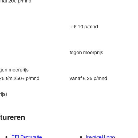
naf 200 p/mnd
+ € 10 p/mnd
tegen meerprijs
gen meerprijs
75 t/m 250+ p/mnd
vanaf € 25 p/mnd
ijs)
tureren
EFI Facturatie
InvoiceHippo